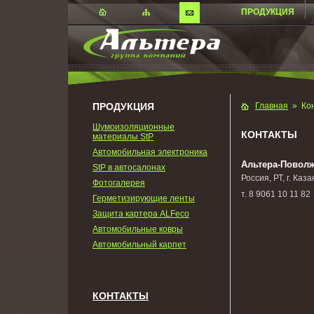
ПРОДУКЦИЯ
ПРОДУКЦИЯ
Главная
»
Ко
Шумоизоляционные
КОНТАКТЫ
материалы StP
Автомобильная электроника
Альтера-Повол
StP в автосалонах
Россия, РТ, г. Ка
Фотогалерея
т. 8 9061 10 11 82
Герметизирующие ленты
Защита картера ALFeco
Автомобильные ковры
Автомобильный карпет
КОНТАКТЫ