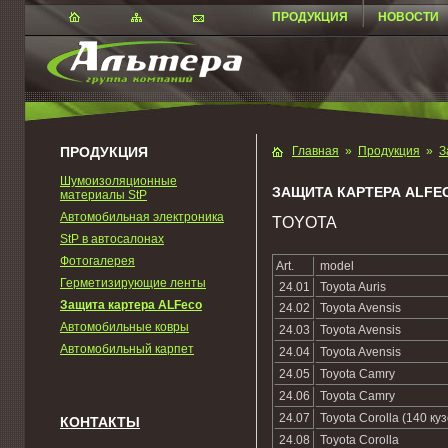
ПРОДУКЦИЯ
НОВОСТИ
ПРОДУКЦИЯ
Главная
»
Продукция
»
З
Шумоизоляционные
ЗАЩИТА КАРТЕРА ALFE
материалы StP
Автомобильная электроника
TOYOTA
StP в автосалонах
Фотогалерея
Art.
model
Герметизирующие ленты
24.01
Toyota Auris
Защита картера ALFeco
24.02
Toyota Avensis
Автомобильные ковры
24.03
Toyota Avensis
Автомобильный карпет
24.04
Toyota Avensis
24.05
Toyota Camry
24.06
Toyota Camry
24.07
Toyota Corolla (140 куз
КОНТАКТЫ
24.08
Toyota Corolla