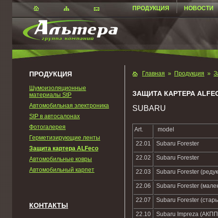
ПРОДУКЦИЯ
НОВОСТИ
ПРОДУКЦИЯ
Главная
»
Продукция
»
З
Шумоизоляционные
ЗАЩИТА КАРТЕРА ALFE
материалы StP
Автомобильная электроника
SUBARU
StP в автосалонах
Фотогалерея
Art.
model
Герметизирующие ленты
22.01
Subaru Forester
Защита картера ALFeco
22.02
Subaru Forester
Автомобильные ковры
Автомобильный карпет
22.03
Subaru Forester (реду
22.06
Subaru Forester (мале
22.07
Subaru Forester (стары
КОНТАКТЫ
22.10
Subaru Impreza (АКПП