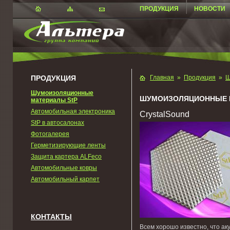
ПРОДУКЦИЯ
НОВОСТИ
ПРОДУКЦИЯ
Главная
»
Продукция
»
Ш
Шумоизоляционные
ШУМОИЗОЛЯЦИОННЫЕ 
материалы StP
Автомобильная электроника
CrystalSound
StP в автосалонах
Фотогалерея
Герметизирующие ленты
Защита картера ALFeco
Автомобильные ковры
Автомобильный карпет
КОНТАКТЫ
Всем хорошо известно, что ак