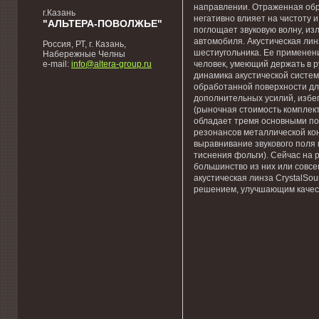
направлении. Отраженная обр
г.Казань
негативно влияет на чистоту 
"АЛЬТЕРА-ПОВОЛЖЬЕ"
поглощает звуковую волну, и
автомобиля. Акустическая лин
Россия, РТ, г. Казань,
шестиугольника. Ее применен
Набережные Челны
человек, умеющий держать в р
e-mail:
info@altera-group.ru
динамика акустической систем
обработанной поверхности дл
дополнительных усилий, избег
(рыночная стоимость комплект
обладает тремя основными п
резонансов металлической ко
выравнивание звукового поля 
тиснения фольги). Сейчас на 
большинство из них или совс
акустическая линза CrystalS
решением, улучшающим качест